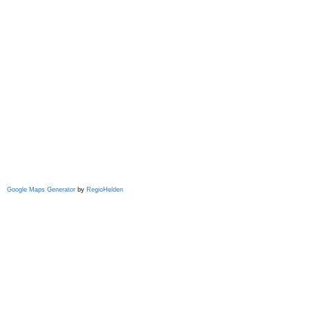
Google Maps Generator
by
RegioHelden