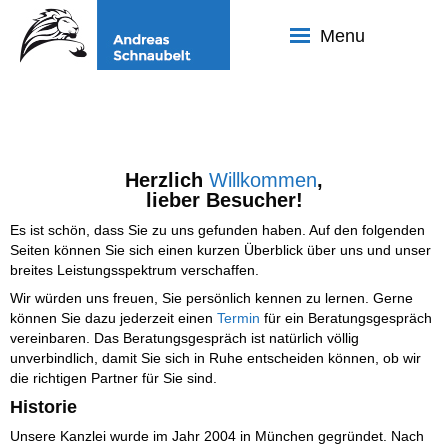
Menu
Andreas Schnaubelt
DIPLOM-BETRIEBSWIRT (FH) | STEUERBERATER | FACHBERATER FÜR
INTERNATIONALES STEUERRECHT
HOME
LEISTUNGSSPEKTRUM
GEBÜHREN
Herzlich
Willkommen
,
lieber Besucher!
MANDANTEN
Es ist schön, dass Sie zu uns gefunden haben. Auf den folgenden
KONTAKT
Seiten können Sie sich einen kurzen Überblick über uns und unser
IMPRESSUM
breites Leistungsspektrum verschaffen.
Wir würden uns freuen, Sie persönlich kennen zu lernen. Gerne
können Sie dazu jederzeit einen
Termin
für ein Beratungsgespräch
vereinbaren. Das Beratungsgespräch ist natürlich völlig
unverbindlich, damit Sie sich in Ruhe entscheiden können, ob wir
die richtigen Partner für Sie sind.
Historie
Unsere Kanzlei wurde im Jahr 2004 in München gegründet. Nach